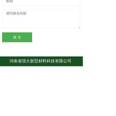
提 交
河南省强大新型材料科技有限公司
长按识别或截图保存，关注我
司微信公众号，及时了解较新
动态！
地 址：河南省新乡市长垣市方里工业区
邮 箱：qiangdagongsi888@163.com